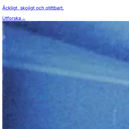
Äckligt, skojigt och otittbart.
Utforska
→