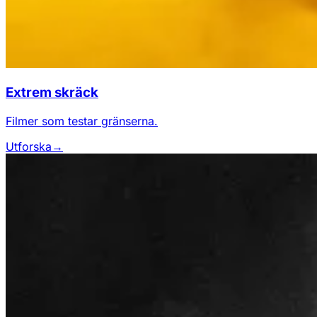
Extrem skräck
Filmer som testar gränserna.
Utforska
→