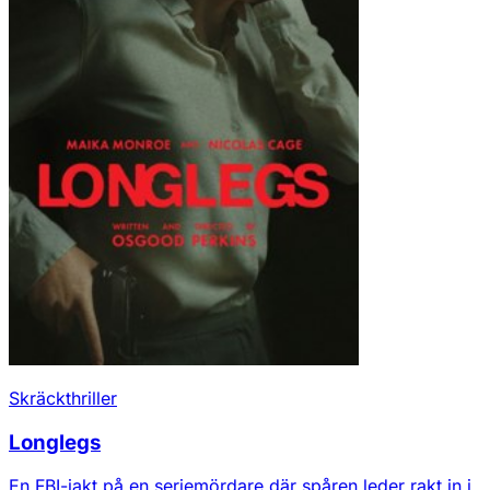
Skräckthriller
Longlegs
En FBI-jakt på en seriemördare där spåren leder rakt in i