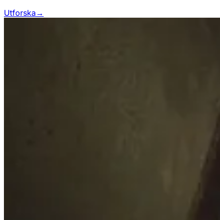
Utforska
→