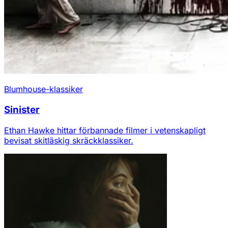
Blumhouse-klassiker
Sinister
Ethan Hawke hittar förbannade filmer i vetenskapligt
bevisat skitläskig skräckklassiker.