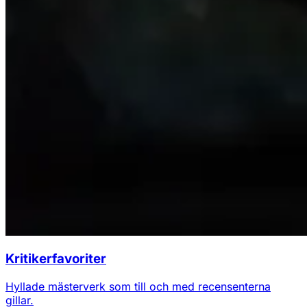
Kritikerfavoriter
Hyllade mästerverk som till och med recensenterna
gillar.