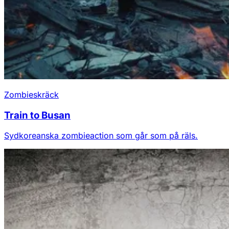
Zombieskräck
Train to Busan
Sydkoreanska zombieaction som går som på räls.