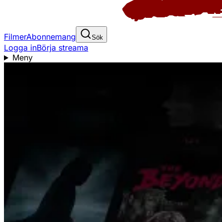
Filmer
Abonnemang
Sök
Logga in
Börja streama
Meny